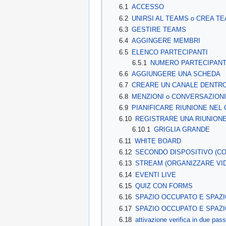
6.1
ACCESSO
6.2
UNIRSI AL TEAMS o CREA T
6.3
GESTIRE TEAMS
6.4
AGGINGERE MEMBRI
6.5
ELENCO PARTECIPANTI
6.5.1
NUMERO PARTECIPANT
6.6
AGGIUNGERE UNA SCHEDA
6.7
CREARE UN CANALE DENTR
6.8
MENZIONI o CONVERSAZIONI
6.9
PIANIFICARE RIUNIONE NEL
6.10
REGISTRARE UNA RIUNION
6.10.1
GRIGLIA GRANDE
6.11
WHITE BOARD
6.12
SECONDO DISPOSITIVO (C
6.13
STREAM (ORGANIZZARE VID
6.14
EVENTI LIVE
6.15
QUIZ CON FORMS
6.16
SPAZIO OCCUPATO E SPAZI
6.17
SPAZIO OCCUPATO E SPAZI
6.18
attivazione verifica in due pa