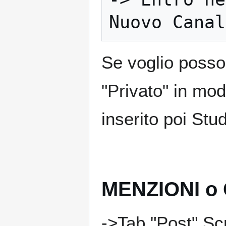
Se voglio posso 
"Privato" in mo
inserito poi Stu
MENZIONI o
->Tab "Post" Scr