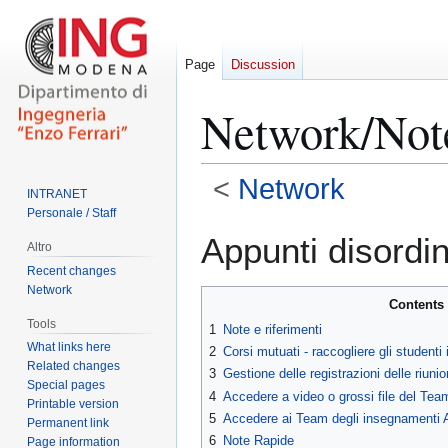
Page
Discussion
Network/Not
<
Network
INTRANET
Personale / Staff
Jump
Jump
Appunti disordi
Altro
to
to
Recent changes
navigation
search
Network
Contents
Tools
1
Note e riferimenti
What links here
2
Corsi mutuati - raccogliere gli studenti
Related changes
3
Gestione delle registrazioni delle riuni
Special pages
4
Accedere a video o grossi file del Te
Printable version
5
Accedere ai Team degli insegnamenti A
Permanent link
6
Note Rapide
Page information