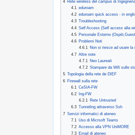
4
Rete wireless del campus di Ingegneria 
4.1
eduroam
4.2
eduroam quick access - in engli
4.3
Troubleshooting
4.4
Self Access (Self access alla wif
4.5
Personale Esterno (Ospiti,Guest
4.6
Problemi Noti
4.6.1
Non si riesce ad usare l
4.7
Altre note
4.7.1
Neo Laureati
4.7.2
Stampare da Wifi sulle st
5
Topologia della rete de DIEF
6
Firewall sulla rete
6.1
CeSIA-FW
6.2
Ing-FW
6.2.1
Rete Untrusted
6.3
Tunneling attraverso Ssh
7
Servizi informatici di ateneo
7.1
Uso di Micrsoft Teams
7.2
Accesso alla VPN UniMORE
7.3
Email di ateneo