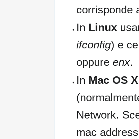
corrisponde a
In
Linux
usa
ifconfig
) e ce
oppure
enx
.
In
Mac OS X
(normalmente
Network. Scegl
mac address '