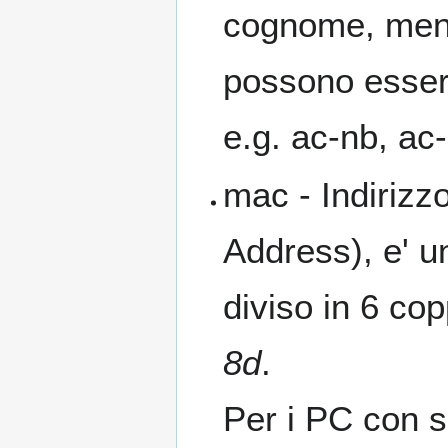
cognome, mentr
possono essere
e.g. ac-nb, ac-
mac - Indirizz
Address), e' u
diviso in 6 co
8d
.
Per i PC con 