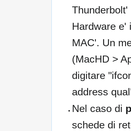
Thunderbolt' 
Hardware e' i
MAC'. Un met
(MacHD > Appl
digitare "ifco
address qual'
Nel caso di
p
schede di ret