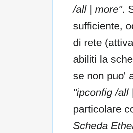
/all | more"
. 
sufficiente, 
di rete (atti
abiliti la sc
se non puo' 
"ipconfig /all
particolare c
Scheda Ether