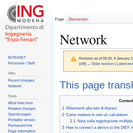
Page
Discussion
Network
INTRANET
Revision as of 09:30, 9 January 
Personale / Staff
(
diff
)
← Older revision
|
Latest rev
Altro
Jump
Jump
Recent changes
This page trans
to
to
Network
navigation
search
Tools
Conten
What links here
1
Riferimenti alla rete di Ateneo
Related changes
Special pages
2
Come mettere in rete un calcolatore
Printable version
2.1
Nota sulla registrazione multipla
Permanent link
3
How to connect a device to the DIEF 
Page information