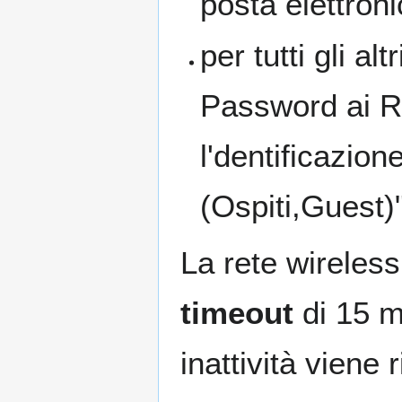
posta elettroni
per tutti gli a
Password ai Re
l'dentificazio
(Ospiti,Guest)"
La rete wireles
timeout
di 15 mi
inattività viene 