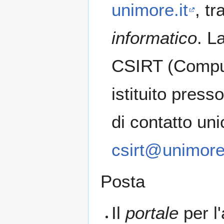
unimore.it
, tr
informatico
. L
CSIRT (Comput
istituito press
di contatto uni
csirt@unimore.
Posta
Il
portale
per l